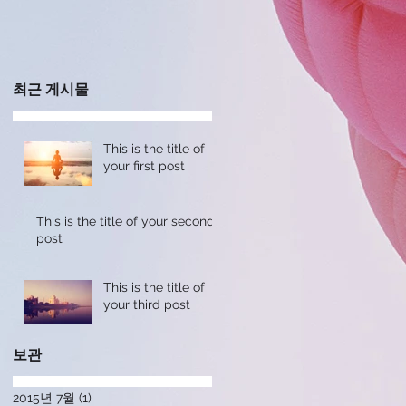
최근 게시물
This is the title of
your first post
This is the title of your second
post
This is the title of
your third post
보관
2015년 7월
(1)
게시물 1개