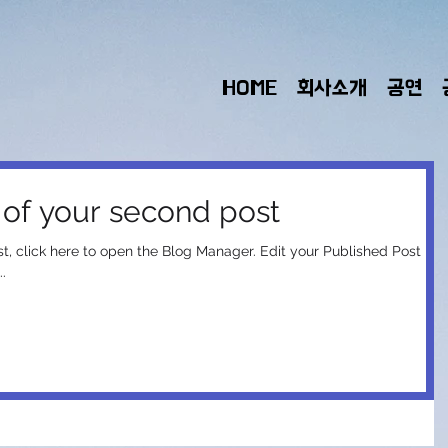
HOME
회사소개
공연
le of your second post
re to open the Blog Manager. Edit your Published Post
..