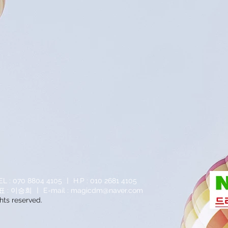
70 8804 4105 ㅣ H.P : 010 2681 4105
 : 이승희 ㅣ E-mail :
magicdm@naver.com
ts reserved.